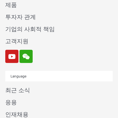
제품
투자자 관계
기업의 사회적 책임
고객지원
Y
W
o
e
u
i
t
x
Language
u
i
b
n
최근 소식
e
응용
인재채용