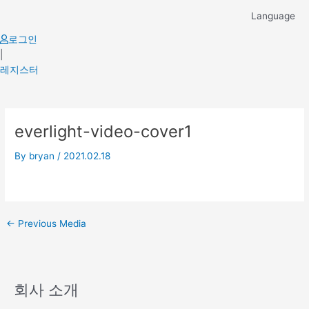
Skip
Language
to
content
로그인
|
레지스터
Post
everlight-video-cover1
navigation
By
bryan
/
2021.02.18
←
Previous Media
회사 소개