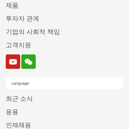
제품
투자자 관계
기업의 사회적 책임
고객지원
Y
W
o
e
u
i
t
x
Language
u
i
b
n
최근 소식
e
응용
인재채용