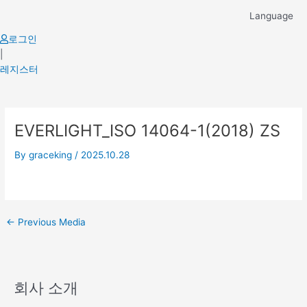
Skip
Language
to
content
로그인
|
레지스터
Post
EVERLIGHT_ISO 14064-1(2018) ZS
navigation
By
graceking
/
2025.10.28
←
Previous Media
회사 소개