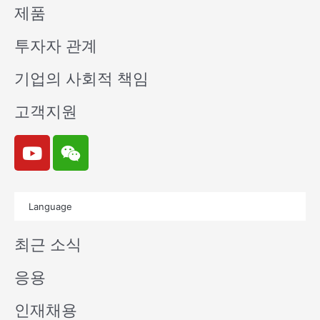
제품
투자자 관계
기업의 사회적 책임
고객지원
Y
W
o
e
u
i
t
x
Language
u
i
b
n
최근 소식
e
응용
인재채용