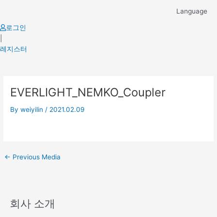
Skip
Language
to
content
로그인
|
레지스터
Post
EVERLIGHT_NEMKO_Coupler
navigation
By
weiyilin
/
2021.02.09
←
Previous Media
회사 소개