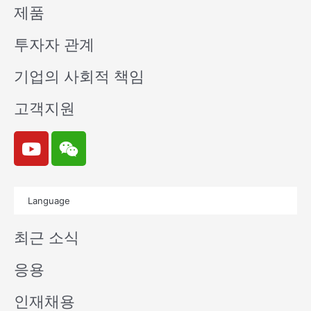
제품
투자자 관계
기업의 사회적 책임
고객지원
Y
W
o
e
u
i
t
x
Language
u
i
b
n
최근 소식
e
응용
인재채용