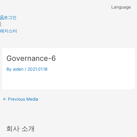
Skip
Language
to
content
로그인
|
레지스터
Post
Governance-6
navigation
By
aiden
/
2021.01.18
←
Previous Media
회사 소개