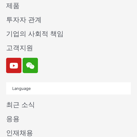
제품
투자자 관계
기업의 사회적 책임
고객지원
Y
W
o
e
u
i
t
x
Language
u
i
b
n
최근 소식
e
응용
인재채용