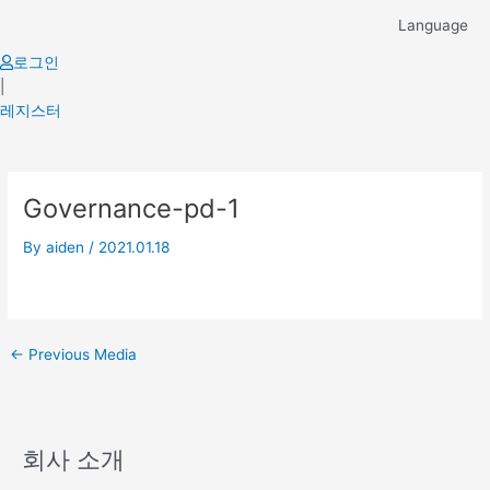
Skip
Language
to
content
로그인
|
레지스터
Post
Governance-pd-1
navigation
By
aiden
/
2021.01.18
←
Previous Media
회사 소개