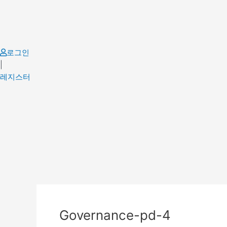
Skip
to
content
로그인
|
레지스터
Post
navigation
Governance-pd-4