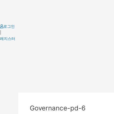
Skip
to
content
로그인
|
레지스터
Post
navigation
Governance-pd-6