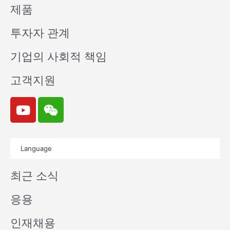
제품
투자자 관계
기업의 사회적 책임
고객지원
Y
W
o
e
u
i
t
x
Language
u
i
b
n
최근 소식
e
응용
인재채용