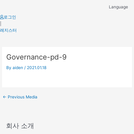
Skip
Language
to
content
로그인
|
레지스터
Post
Governance-pd-9
navigation
By
aiden
/
2021.01.18
←
Previous Media
회사 소개