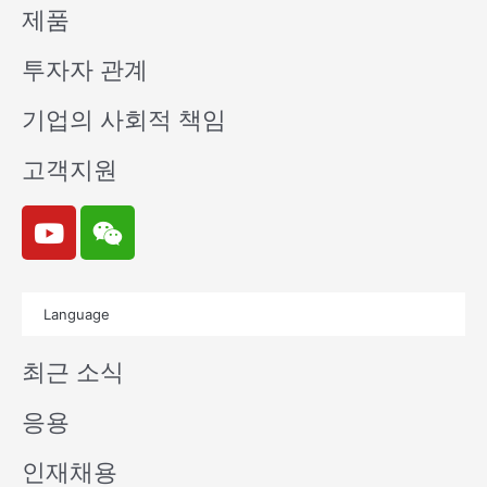
제품
투자자 관계
기업의 사회적 책임
고객지원
Y
W
o
e
u
i
t
x
Language
u
i
b
n
최근 소식
e
응용
인재채용