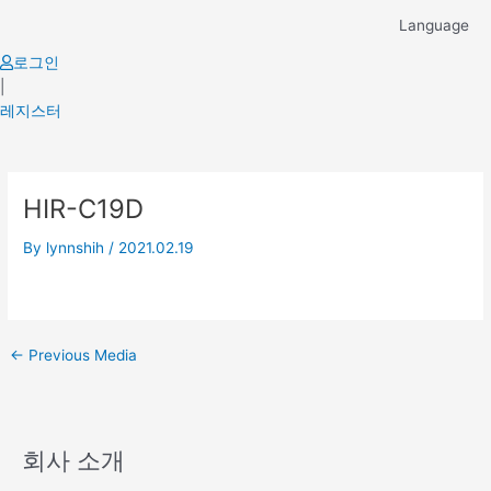
Skip
Language
to
content
로그인
|
레지스터
Post
HIR-C19D
navigation
By
lynnshih
/
2021.02.19
←
Previous Media
회사 소개