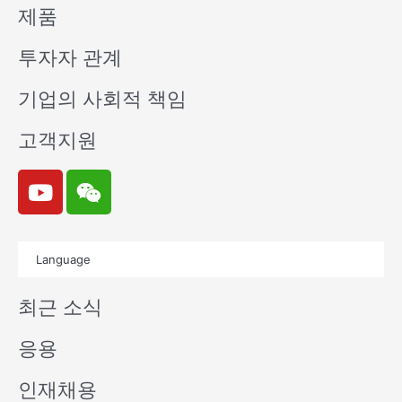
제품
투자자 관계
기업의 사회적 책임
고객지원
Y
W
o
e
u
i
t
x
Language
u
i
b
n
최근 소식
e
응용
인재채용