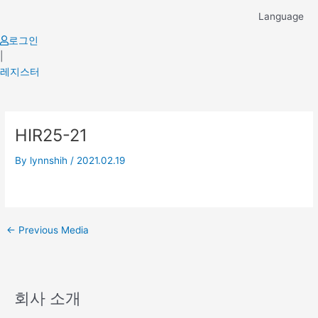
Skip
Language
to
content
로그인
|
레지스터
Post
HIR25-21
navigation
By
lynnshih
/
2021.02.19
←
Previous Media
회사 소개