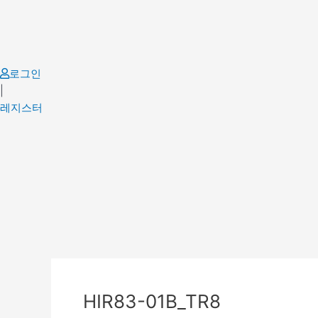
Skip
to
content
로그인
|
레지스터
Post
navigation
HIR83-01B_TR8