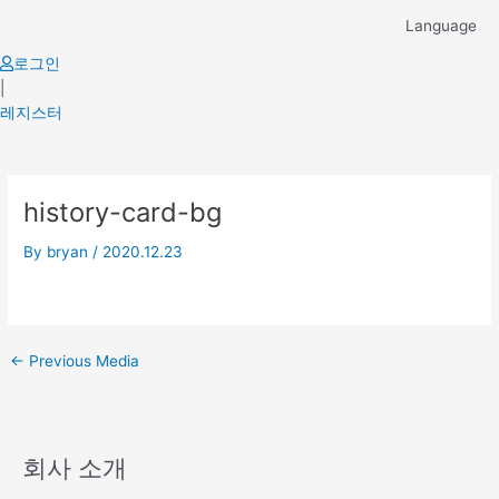
Skip
Language
to
content
로그인
|
레지스터
Post
history-card-bg
navigation
By
bryan
/
2020.12.23
←
Previous Media
회사 소개