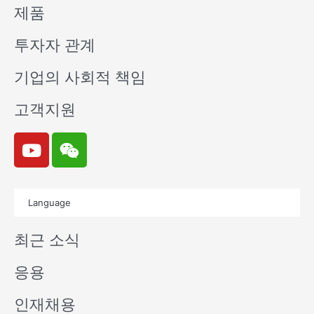
제품
투자자 관계
기업의 사회적 책임
고객지원
Y
W
o
e
u
i
t
x
Language
u
i
b
n
최근 소식
e
응용
인재채용