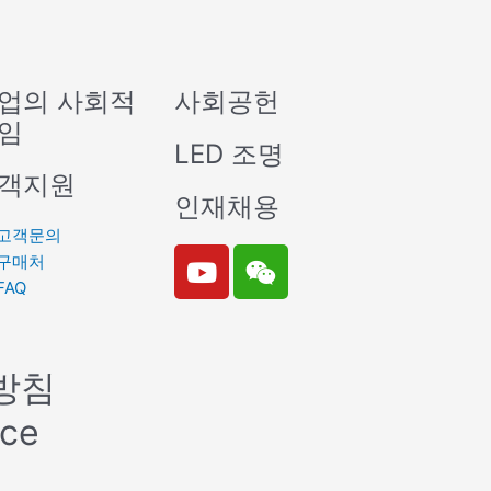
업의 사회적
사회공헌
임
LED 조명
객지원
인재채용
고객문의
Y
W
구매처
o
e
FAQ
u
i
t
x
u
i
방침
b
n
e
ice