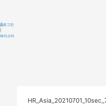
Skip
to
content
로그인
|
레지스터
Post
navigation
HR_Asia_20210701_10sec_