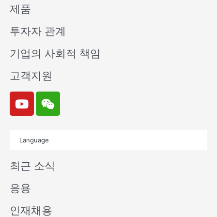
제품
투자자 관계
기업의 사회적 책임
고객지원
Y
W
o
e
u
i
t
x
Language
u
i
b
n
최근 소식
e
응용
인재채용