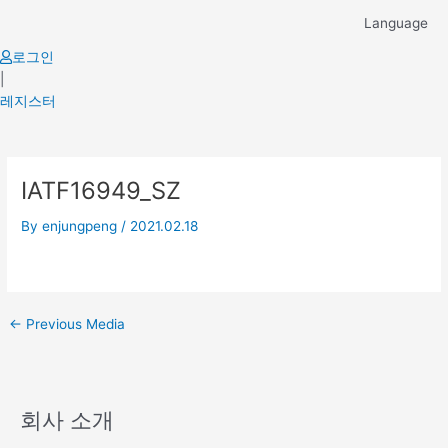
Skip
Language
to
content
로그인
|
레지스터
Post
IATF16949_SZ
navigation
By
enjungpeng
/
2021.02.18
←
Previous Media
회사 소개