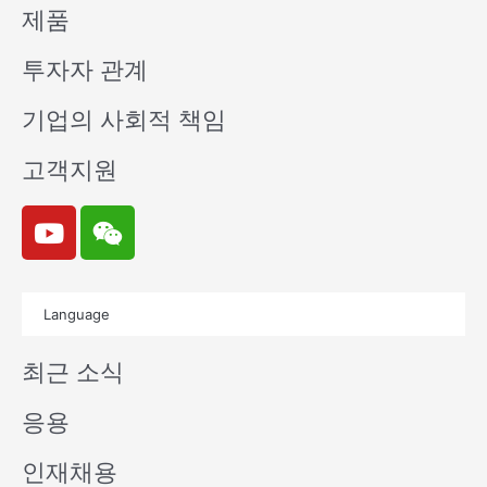
제품
투자자 관계
기업의 사회적 책임
고객지원
Y
W
o
e
u
i
t
x
Language
u
i
b
n
최근 소식
e
응용
인재채용