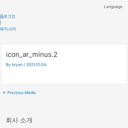
Skip
Language
to
content
로그인
|
레지스터
Post
icon_ar_minus.2
navigation
By
bryan
/
2021.01.04
←
Previous Media
회사 소개