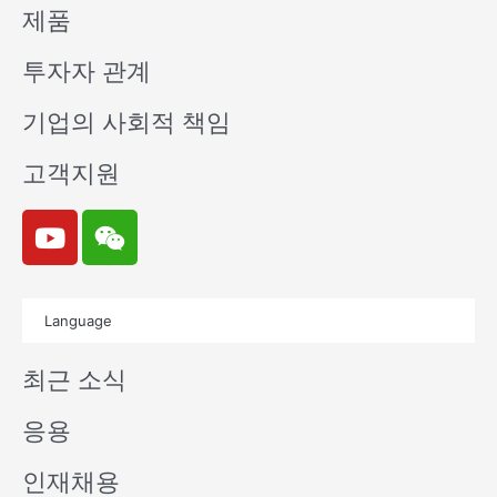
제품
투자자 관계
기업의 사회적 책임
고객지원
Y
W
o
e
u
i
t
x
Language
u
i
b
n
최근 소식
e
응용
인재채용