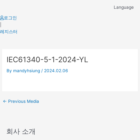
Skip
Language
to
content
로그인
|
레지스터
Post
IEC61340-5-1-2024-YL
navigation
By
mandyhsiung
/
2024.02.06
←
Previous Media
회사 소개