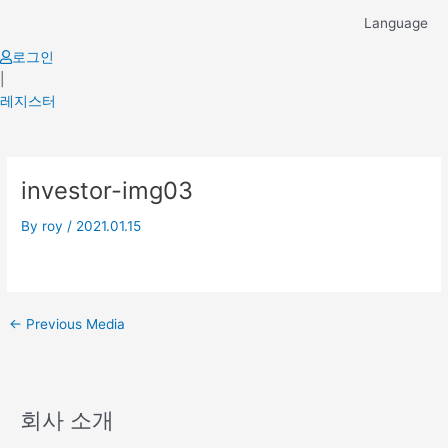
Skip
Language
to
content
로그인
|
레지스터
Post
investor-img03
navigation
By
roy
/
2021.01.15
←
Previous Media
회사 소개