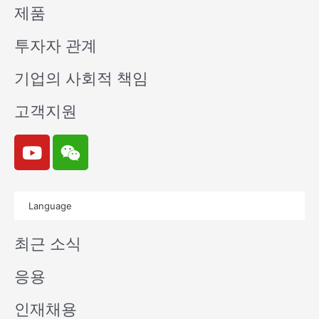
제품
투자자 관계
기업의 사회적 책임
고객지원
Y
W
o
e
u
i
t
x
Language
u
i
b
n
최근 소식
e
응용
인재채용