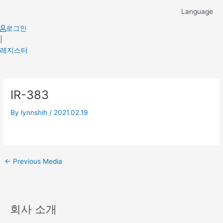
Skip
Language
to
content
로그인
|
레지스터
Post
IR-383
navigation
By
lynnshih
/
2021.02.19
←
Previous Media
회사 소개