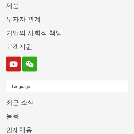
제품
투자자 관계
기업의 사회적 책임
고객지원
Y
W
o
e
u
i
t
x
Language
u
i
b
n
최근 소식
e
응용
인재채용