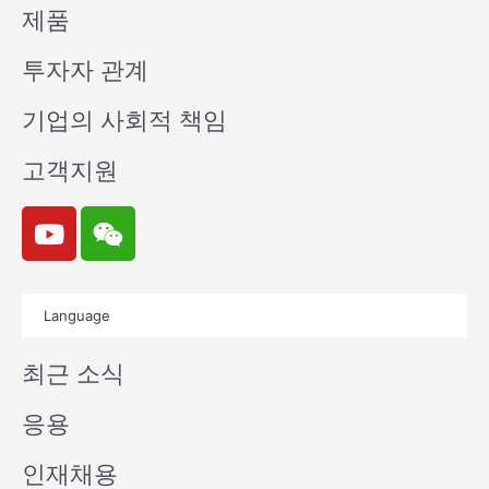
제품
투자자 관계
기업의 사회적 책임
고객지원
Y
W
o
e
u
i
t
x
Language
u
i
b
n
최근 소식
e
응용
인재채용