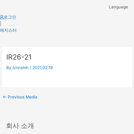
Skip
Language
to
content
로그인
|
레지스터
Post
IR26-21
navigation
By
lynnshih
/
2021.02.19
←
Previous Media
회사 소개