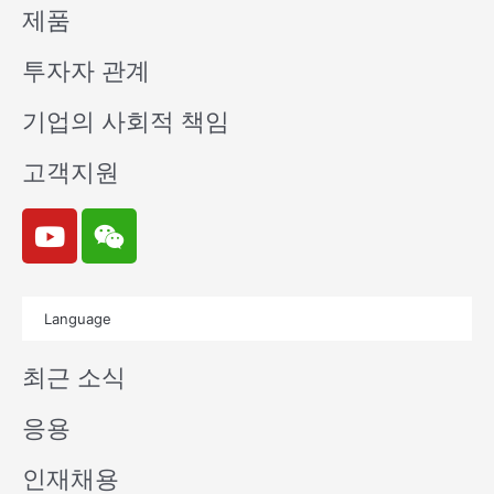
제품
투자자 관계
기업의 사회적 책임
고객지원
Y
W
o
e
u
i
t
x
Language
u
i
b
n
최근 소식
e
응용
인재채용