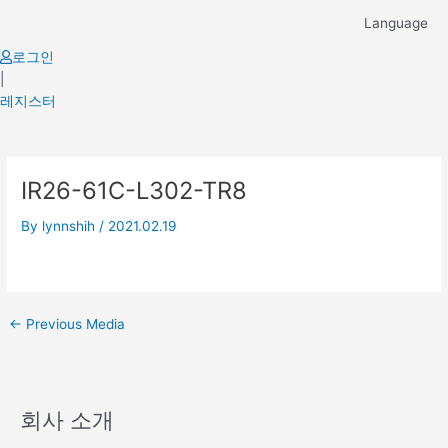
Skip
Language
to
content
로그인
|
레지스터
Post
IR26-61C-L302-TR8
navigation
By
lynnshih
/
2021.02.19
←
Previous Media
회사 소개