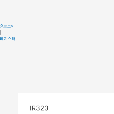
Skip
to
content
로그인
|
레지스터
Post
navigation
IR323