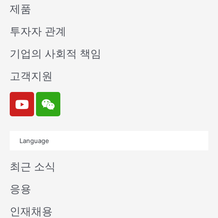
제품
투자자 관계
기업의 사회적 책임
고객지원
Y
W
o
e
u
i
t
x
Language
u
i
b
n
최근 소식
e
응용
인재채용