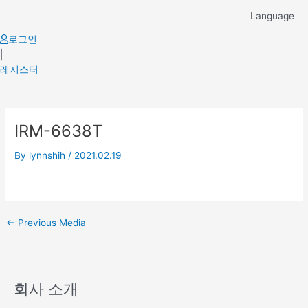
Skip
Language
to
content
로그인
|
레지스터
Post
IRM-6638T
navigation
By
lynnshih
/
2021.02.19
←
Previous Media
회사 소개