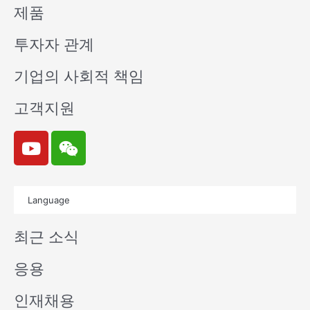
제품
투자자 관계
기업의 사회적 책임
고객지원
Y
W
o
e
u
i
t
x
Language
u
i
b
n
최근 소식
e
응용
인재채용