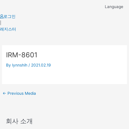
Skip
Language
to
content
로그인
|
레지스터
Post
IRM-8601
navigation
By
lynnshih
/
2021.02.19
←
Previous Media
회사 소개