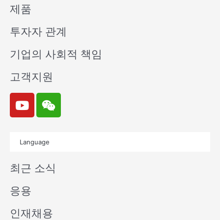
제품
투자자 관계
기업의 사회적 책임
고객지원
Y
W
o
e
u
i
t
x
Language
u
i
b
n
최근 소식
e
응용
인재채용