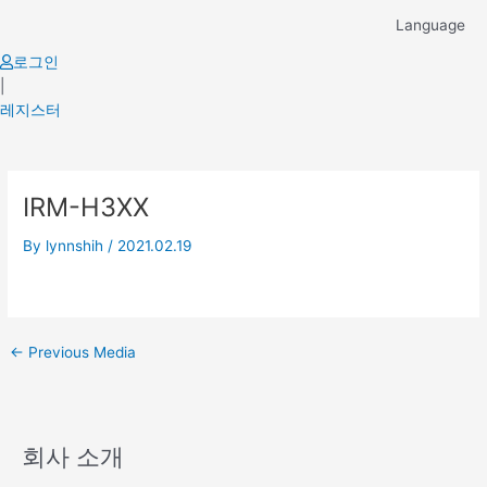
Skip
Language
to
content
로그인
|
레지스터
Post
IRM-H3XX
navigation
By
lynnshih
/
2021.02.19
←
Previous Media
회사 소개