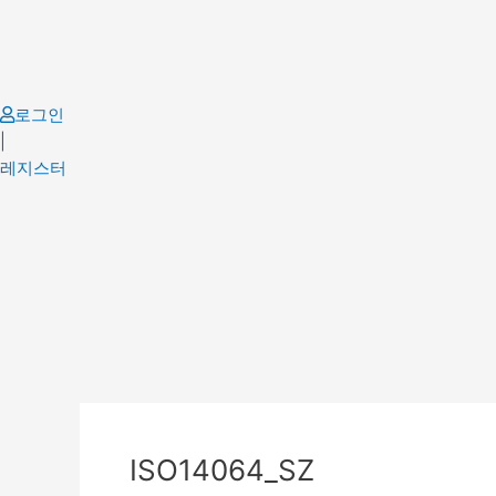
Skip
to
content
로그인
|
레지스터
Post
navigation
ISO14064_SZ