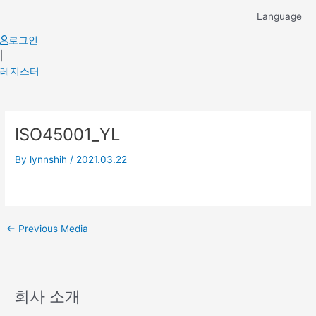
Skip
Language
to
content
로그인
|
레지스터
Post
ISO45001_YL
navigation
By
lynnshih
/
2021.03.22
←
Previous Media
회사 소개