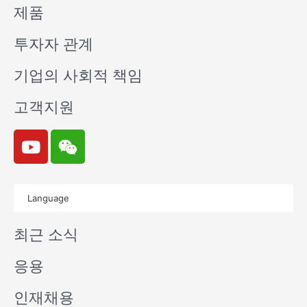
제품
투자자 관계
기업의 사회적 책임
고객지원
Y
W
o
e
u
i
t
x
Language
u
i
b
n
최근 소식
e
응용
인재채용