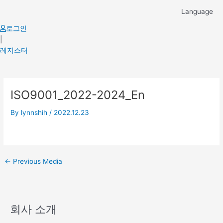
Skip
Language
to
content
로그인
|
레지스터
Post
ISO9001_2022-2024_En
navigation
By
lynnshih
/
2022.12.23
←
Previous Media
회사 소개