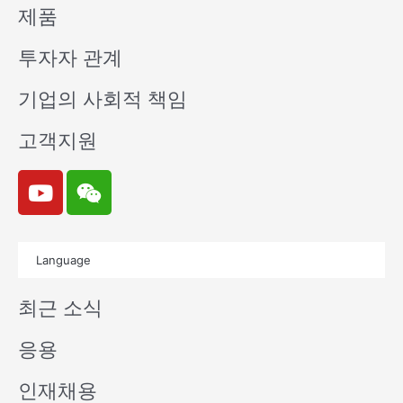
제품
투자자 관계
기업의 사회적 책임
고객지원
Y
W
o
e
u
i
t
x
Language
u
i
b
n
최근 소식
e
응용
인재채용