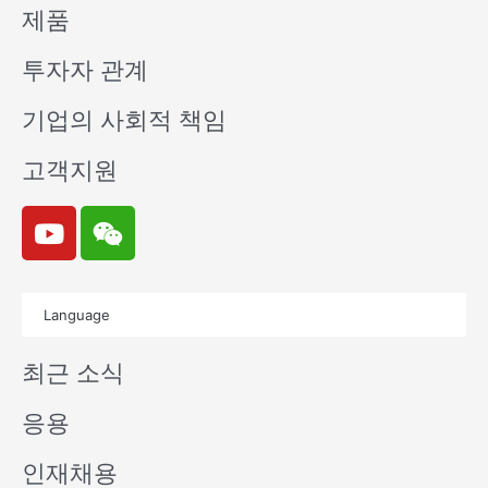
제품
투자자 관계
기업의 사회적 책임
고객지원
Y
W
o
e
u
i
t
x
Language
u
i
b
n
최근 소식
e
응용
인재채용