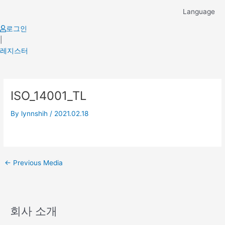
Skip
Language
to
content
로그인
|
레지스터
Post
ISO_14001_TL
navigation
By
lynnshih
/
2021.02.18
←
Previous Media
회사 소개