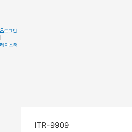
Skip
to
content
로그인
|
레지스터
Post
navigation
ITR-9909