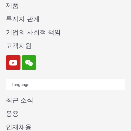
제품
투자자 관계
기업의 사회적 책임
고객지원
Y
W
o
e
u
i
t
x
Language
u
i
b
n
최근 소식
e
응용
인재채용