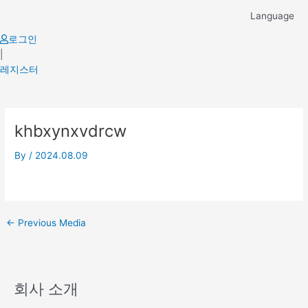
Skip
Language
to
content
로그인
|
레지스터
Post
khbxynxvdrcw
navigation
By
/
2024.08.09
←
Previous Media
회사 소개