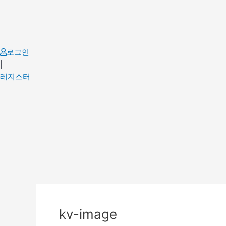
Skip
to
content
로그인
|
레지스터
Post
navigation
kv-image