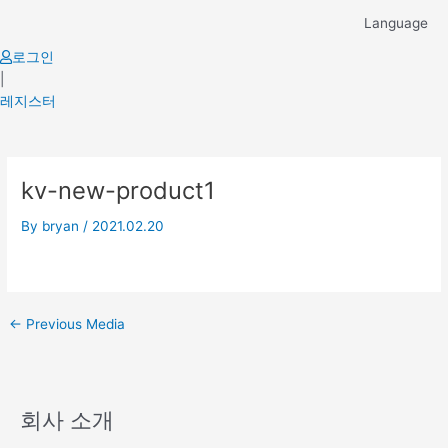
Skip
Language
to
content
로그인
|
레지스터
Post
kv-new-product1
navigation
By
bryan
/
2021.02.20
←
Previous Media
회사 소개