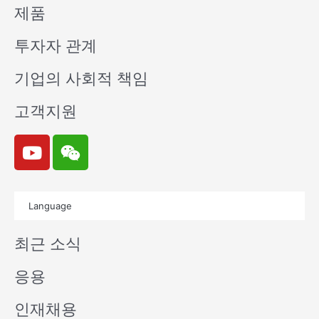
제품
투자자 관계
기업의 사회적 책임
고객지원
Y
W
o
e
u
i
t
x
Language
u
i
b
n
최근 소식
e
응용
인재채용