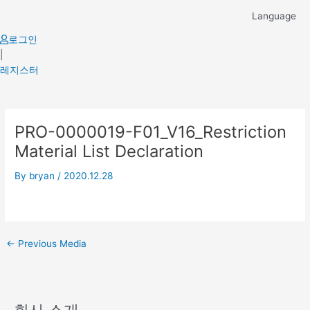
Skip
Language
to
content
로그인
|
레지스터
Post
PRO-0000019-F01_V16_Restriction
navigation
Material List Declaration
By
bryan
/
2020.12.28
←
Previous Media