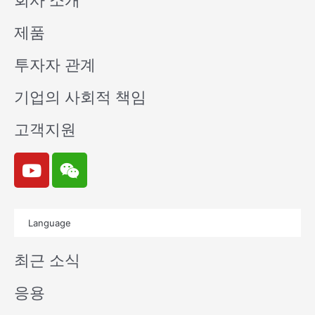
회사 소개
제품
투자자 관계
기업의 사회적 책임
고객지원
Y
W
o
e
u
i
t
x
Language
u
i
b
n
최근 소식
e
응용