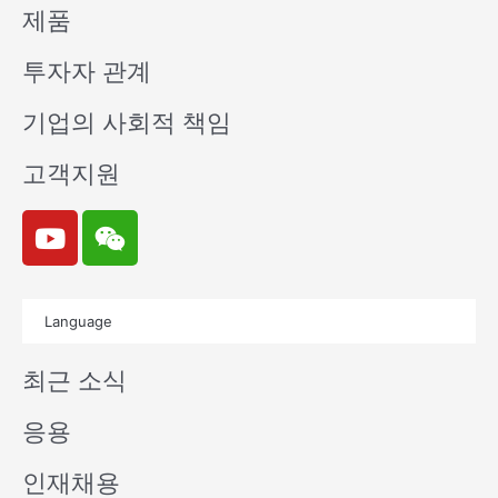
제품
투자자 관계
기업의 사회적 책임
고객지원
Y
W
o
e
u
i
t
x
Language
u
i
b
n
최근 소식
e
응용
인재채용