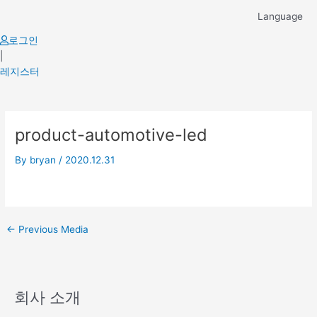
Skip
Language
to
content
로그인
|
레지스터
Post
product-automotive-led
navigation
By
bryan
/
2020.12.31
←
Previous Media
회사 소개