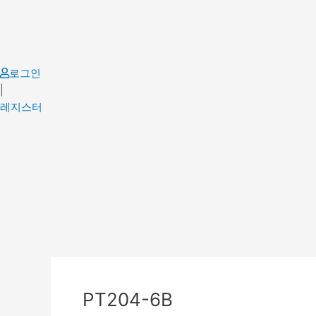
Skip
to
content
로그인
|
레지스터
Post
navigation
PT204-6B