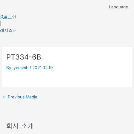
Skip
Language
to
content
로그인
|
레지스터
Post
PT334-6B
navigation
By
lynnshih
/
2021.02.19
←
Previous Media
회사 소개