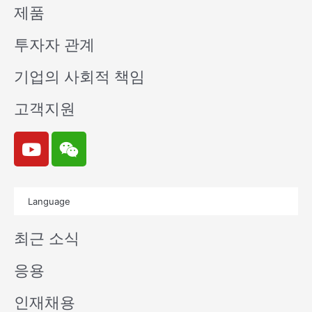
제품
투자자 관계
기업의 사회적 책임
고객지원
Y
W
o
e
u
i
t
x
Language
u
i
b
n
최근 소식
e
응용
인재채용