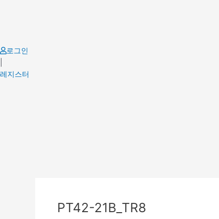
Skip
to
content
로그인
|
레지스터
Post
navigation
PT42-21B_TR8