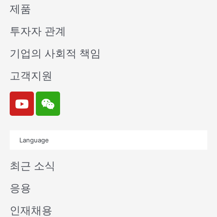
제품
투자자 관계
기업의 사회적 책임
고객지원
Y
W
o
e
u
i
t
x
Language
u
i
b
n
최근 소식
e
응용
인재채용