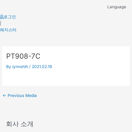
Skip
Language
to
content
로그인
|
레지스터
Post
PT908-7C
navigation
By
lynnshih
/
2021.02.19
←
Previous Media
회사 소개