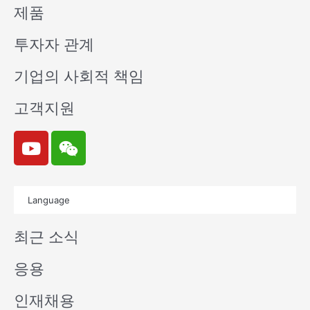
제품
투자자 관계
기업의 사회적 책임
고객지원
Y
W
o
e
u
i
t
x
Language
u
i
b
n
최근 소식
e
응용
인재채용