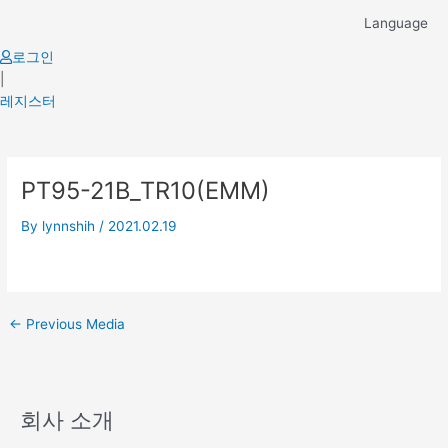
Skip
Language
to
content
로그인
|
레지스터
Post
PT95-21B_TR10(EMM)
navigation
By
lynnshih
/
2021.02.19
←
Previous Media
회사 소개