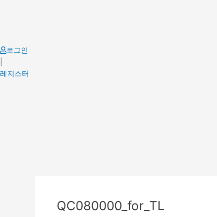
Skip
to
content
로그인
|
레지스터
Post
navigation
QC080000_for_TL