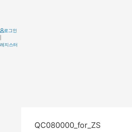
Skip
to
content
로그인
|
레지스터
Post
navigation
QC080000_for_ZS