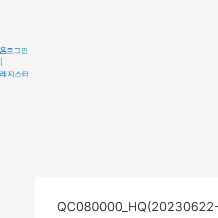
Skip
to
content
로그인
|
레지스터
Post
navigation
QC080000_HQ(20230622-