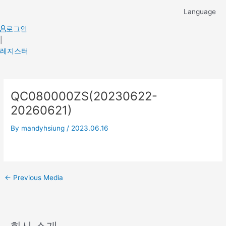
Skip
Language
to
content
로그인
|
레지스터
Post
QC080000ZS(20230622-
navigation
20260621)
By
mandyhsiung
/
2023.06.16
←
Previous Media