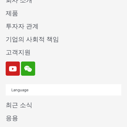
회사 소개
제품
투자자 관계
기업의 사회적 책임
고객지원
Y
W
o
e
u
i
t
x
Language
u
i
b
n
최근 소식
e
응용