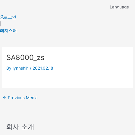
Skip
Language
to
content
로그인
|
레지스터
Post
SA8000_zs
navigation
By
lynnshih
/
2021.02.18
←
Previous Media
회사 소개