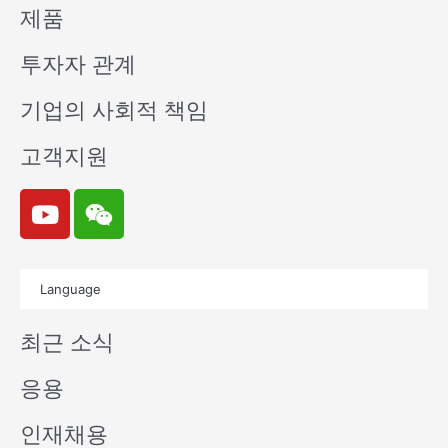
제품
투자자 관계
기업의 사회적 책임
고객지원
Y
W
o
e
u
i
t
x
Language
u
i
b
n
최근 소식
e
응용
인재채용