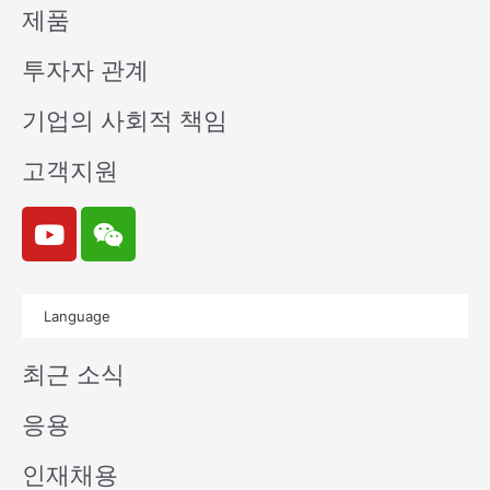
제품
투자자 관계
기업의 사회적 책임
고객지원
Y
W
o
e
u
i
t
x
Language
u
i
b
n
최근 소식
e
응용
인재채용