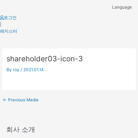
Skip
Language
to
content
로그인
|
레지스터
Post
shareholder03-icon-3
navigation
By
roy
/
2021.01.14
←
Previous Media
회사 소개