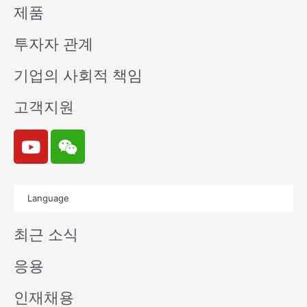
제품
투자자 관계
기업의 사회적 책임
고객지원
Y
W
o
e
u
i
t
x
Language
u
i
b
n
최근 소식
e
응용
인재채용