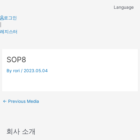
Skip
Language
to
content
로그인
|
레지스터
Post
SOP8
navigation
By
rori
/
2023.05.04
←
Previous Media
회사 소개