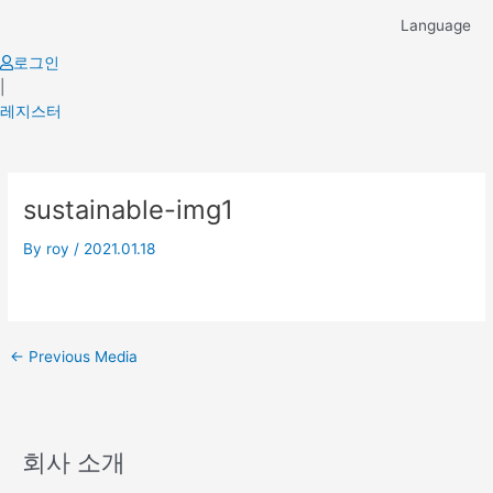
Skip
Language
to
content
로그인
|
레지스터
Post
sustainable-img1
navigation
By
roy
/
2021.01.18
←
Previous Media
회사 소개