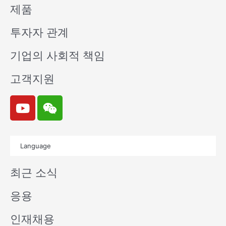
제품
투자자 관계
기업의 사회적 책임
고객지원
Y
W
o
e
u
i
t
x
Language
u
i
b
n
최근 소식
e
응용
인재채용