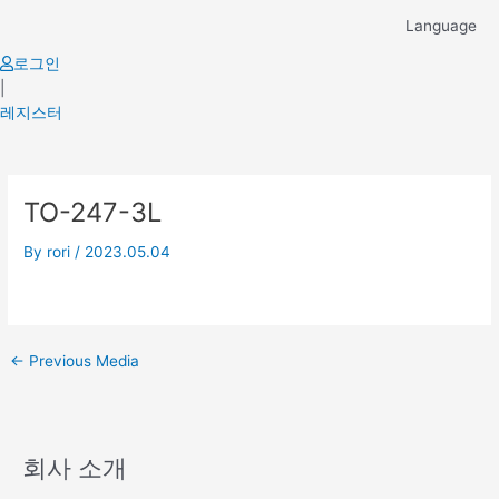
Skip
Language
to
content
로그인
|
레지스터
Post
TO-247-3L
navigation
By
rori
/
2023.05.04
←
Previous Media
회사 소개