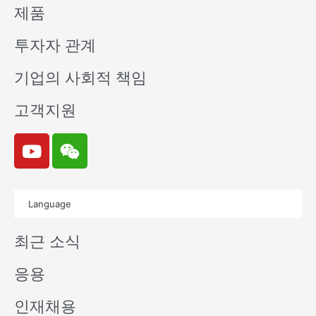
제품
투자자 관계
기업의 사회적 책임
고객지원
Y
W
o
e
u
i
t
x
Language
u
i
b
n
최근 소식
e
응용
인재채용