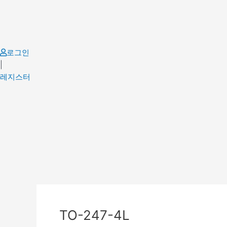
Skip
to
content
로그인
|
레지스터
Post
navigation
TO-247-4L