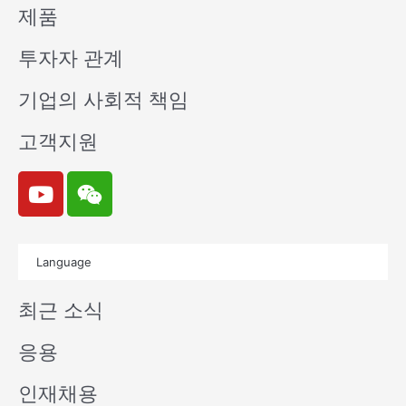
제품
투자자 관계
기업의 사회적 책임
고객지원
Y
W
o
e
u
i
t
x
Language
u
i
b
n
최근 소식
e
응용
인재채용