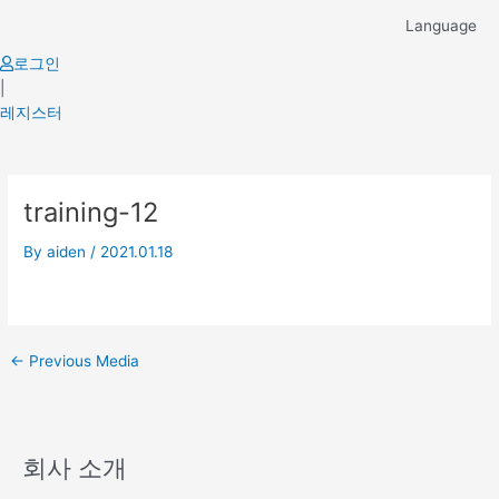
Skip
Language
to
content
로그인
|
레지스터
Post
training-12
navigation
By
aiden
/
2021.01.18
←
Previous Media
회사 소개